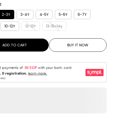
R
E
E
P
D
R
2-3Y
3-4Y
4-5Y
5-6Y
6-7Y
I
10-12Y
12-13Y
13-15=14y
C
E
ADD TO CART
BUY IT NOW