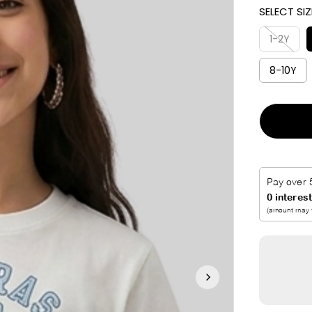
SELECT SIZ
I
C
1-2Y
E
8-10Y