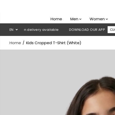
SKIP TO
CONTENT
Home
Men
Women
sh on delivery available
EN
DOWNLOAD OUR APP
CLICK HERE
Home
Kids Cropped T-Shirt (White)
SKIP TO
PRODUCT
INFORMATION