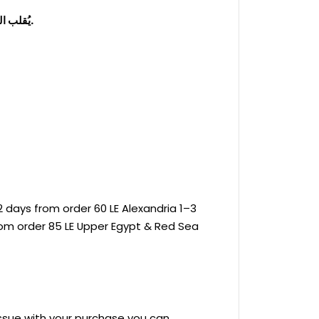
يُقلب المنتج على الوجه الداخلي قبل الغسيل للحفاظ على اللون والطباعة.
 days from order 60 LE Alexandria 1–3
rom order 85 LE Upper Egypt & Red Sea
 issue with your purchase you can