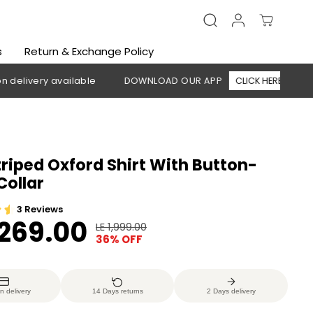
s
Return & Exchange Policy
y available
DOWNLOAD OUR APP
CLICK HERE
🚚 Free sh
riped Oxford Shirt With Button-
ollar
,269.00
LE 1,999.00
R
Y
36% OFF
E
O
G
U
U
S
n delivery
14 Days returns
2 Days delivery
L
A