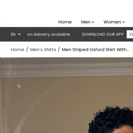
SKIP TO
CONTENT
Home
Men
Women
ash on delivery available
EN
DOWNLOAD OUR APP
CLICK HERE
Home
Men's Shirts
Men Striped Oxford Shirt With...
SKIP TO
PRODUCT
INFORMATION