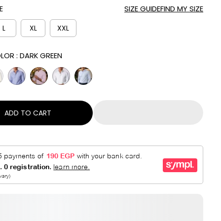
A
V
E
SIZE GUIDE
FIND MY SIZE
R
E
P
D
L
XL
XXL
R
I
LOR :
DARK GREEN
C
E
ADD TO CART