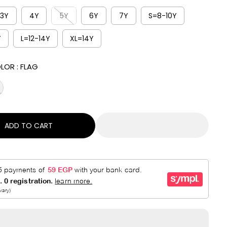
R
E
P
D
3Y
4Y
5Y
6Y
7Y
S=8-10Y
R
Y
L=12-14Y
XL=14Y
I
C
E
LOR :
FLAG
ADD TO CART