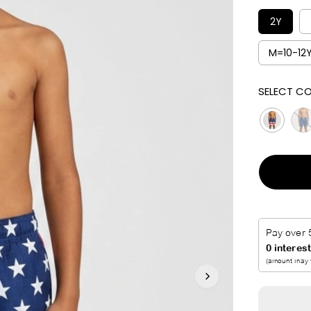
I
2Y
C
E
M=10-12
SELECT CO