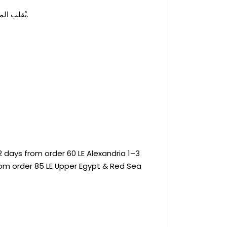
يُقلب المنتج على الوجه الداخلي قبل الغسيل للحفاظ على اللون والطباعة.
 days from order 60 LE Alexandria 1–3
rom order 85 LE Upper Egypt & Red Sea