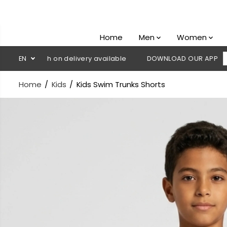
SKIP TO
CONTENT
Home
Men
Women
 Cash on delivery available
EN
DOWNLOAD OUR APP
CLICK HER
Home
Kids
Kids Swim Trunks Shorts
SKIP TO
PRODUCT
INFORMATION