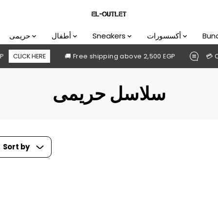
Bun
أكسسورات
Sneakers
أطفال
حريمى
ICK HERE
🚚 Free shipping above 2,500 EGP
💳 Cash on
سلاسل حريمى
Sort by